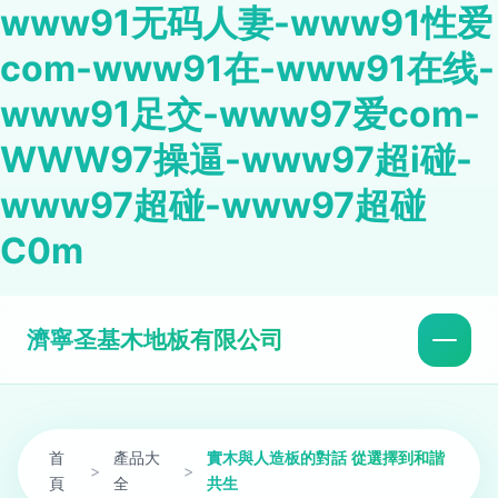
www91无码人妻-www91性爱
com-www91在-www91在线-
www91足交-www97爱com-
WWW97操逼-www97超i碰-
www97超碰-www97超碰
C0m
濟寧圣基木地板有限公司
首
產品大
實木與人造板的對話 從選擇到和諧
>
>
頁
全
共生