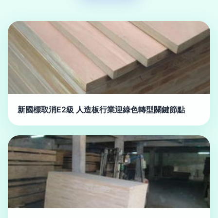
新國標取消E2級 人造板行業迎綠色轉型關鍵節點