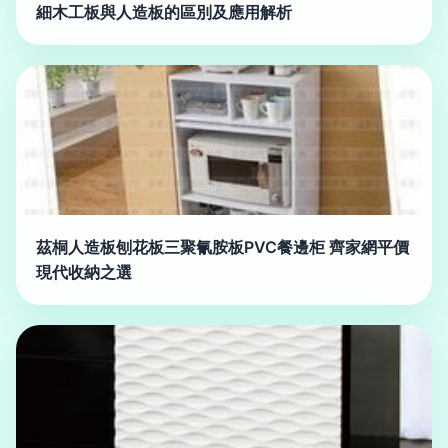
細木工板與人造板的區別及應用解析
茲桐人造板刨花板三聚氰胺板PVC餐邊柜 齊家網平價
現代收納之選