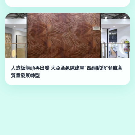
人造板龍頭再出發 大亞圣象陳建軍“四維賦能”領航高
質量發展轉型